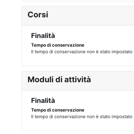
Corsi
Finalità
Tempo di conservazione
Il tempo di conservazione non è stato impostato
Moduli di attività
Finalità
Tempo di conservazione
Il tempo di conservazione non è stato impostato