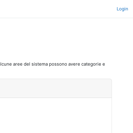
Login
che alcune aree del sistema possono avere categorie e