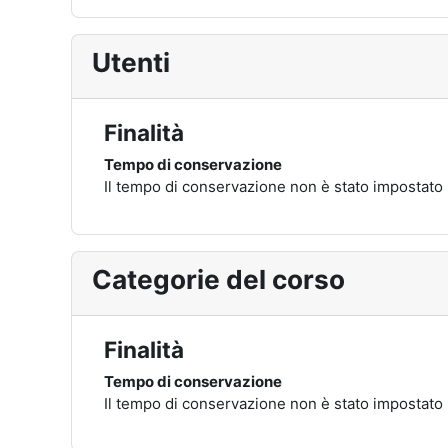
Utenti
Finalità
Tempo di conservazione
Il tempo di conservazione non è stato impostato
Categorie del corso
Finalità
Tempo di conservazione
Il tempo di conservazione non è stato impostato