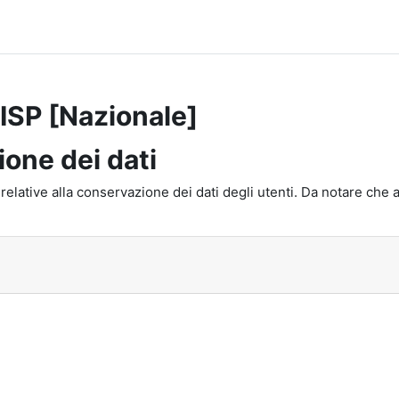
ISP [Nazionale]
ione dei dati
ault relative alla conservazione dei dati degli utenti. Da notare 