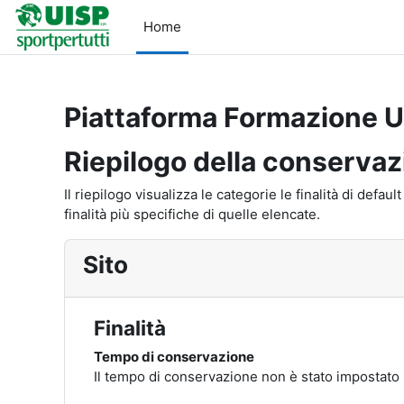
Vai al contenuto principale
Home
Piattaforma Formazione U
Riepilogo della conservaz
Il riepilogo visualizza le categorie le finalità di def
finalità più specifiche di quelle elencate.
Sito
Finalità
Tempo di conservazione
Il tempo di conservazione non è stato impostato